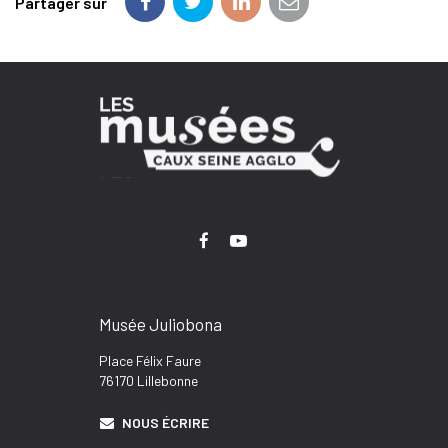
Partager sur
Partager
Partager
Partager
Partager
sur
sur
sur
par
Facebook
Twitter
LinkedIn
email
LIEN
LIEN
VERS
VERS
LE
LA
COMPTE
CHAÎNE
Musée Juliobona
FACEBOOK
YOUTUBE
Place Félix Faure
76170 Lillebonne
NOUS ÉCRIRE