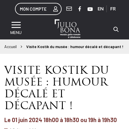
Gestion des traceurs
Lien
Lien
MON COMPTE
EN
FR
Nous
vers
vers
contacter
le
la
All
compte
chaîne
Musée
MENU
à
Facebook
Youtube
Juliobona
la
Accueil
Visite Kostik du musée : humour décalé et décapant !
re
VISITE KOSTIK DU
MUSÉE : HUMOUR
DÉCALÉ ET
DÉCAPANT !
Le
01
juin
2024
18h00 à 18h30 ou 19h à 19h30